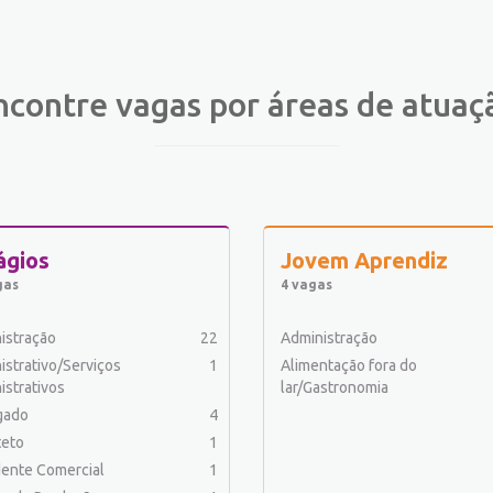
ncontre vagas por áreas de atuaç
ágios
Jovem Aprendiz
gas
4 vagas
istração
22
Administração
istrativo/Serviços
1
Alimentação fora do
istrativos
lar/Gastronomia
gado
4
teto
1
ente Comercial
1