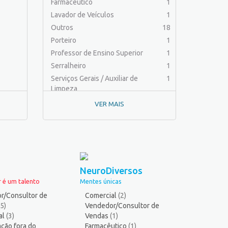
Farmacêutico
1
Lavador de Veículos
1
Outros
18
Porteiro
1
Professor de Ensino Superior
1
Serralheiro
1
Serviços Gerais / Auxiliar de
1
Limpeza
VER MAIS
NeuroDiversos
 é um talento
Mentes únicas
r/Consultor de
Comercial
(2)
(5)
Vendedor/Consultor de
al
(3)
Vendas
(1)
ção fora do
Farmacêutico
(1)