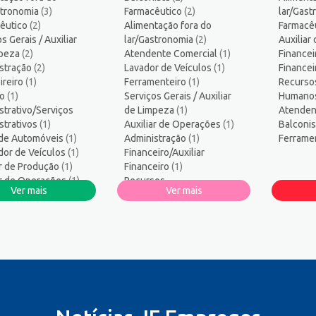
ogo/Professor
5
stronomia
(3)
Farmacêutico
(2)
lar/Gas
ssor de Educação Infantil
1
êutico
(2)
Alimentação fora do
Farmacê
amador
1
s Gerais / Auxiliar
lar/Gastronomia
(2)
Auxiliar
mpeza
logo
(2)
Atendente Comercial
1
(1)
Financei
stração
(2)
Lavador de Veículos
(1)
Finance
sos Humanos/Pessoal
3
ireiro
(1)
Ferramenteiro
(1)
Recurso
ança do Trabalho
2
ro
(1)
Serviços Gerais / Auxiliar
Humano
ços Diversos
1
strativo/Serviços
de Limpeza
(1)
Atenden
strativos
te técnico de TI
(1)
Auxiliar de Operações
1
(1)
Balconi
 de Automóveis
(1)
Administração
(1)
Ferrame
co Informática
1
or de Veículos
(1)
Financeiro/Auxiliar
ar de Produção
(1)
Financeiro
(1)
ar de Operações
(1)
Recursos
Ver mais
Ver mais
os
Humanos/Pessoal
(1)
os/Pessoal
(1)
Serralheiro
(1)
heiro
(1)
nte Comercial
(1)
eiro
(1)
eira/Costureiro
ial
(1)