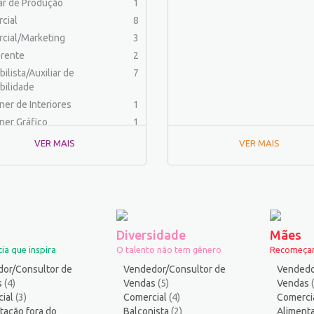
iar de Produção
1
cial
8
cial/Marketing
3
rente
2
ilista/Auxiliar de
7
bilidade
ner de Interiores
1
ner Gráfico
1
dor Físico
2
VER MAIS
VER MAIS
haria (Outras)
1
aria Civil
1
haria de Produção
2
aria Elétrica e Eletrônica
1
haria Mecânica
1
Diversidade
Mães
menteiro
1
ia que inspira
O talento não tem gênero
Recomeçar
ica
2
or/Consultor de
Vendedor/Consultor de
Vendedo
ico industrial
1
s
(4)
Vendas
(5)
Vendas
ial
s
(3)
Comercial
11
(4)
Comerci
tação fora do
Balconista
(2)
Alimenta