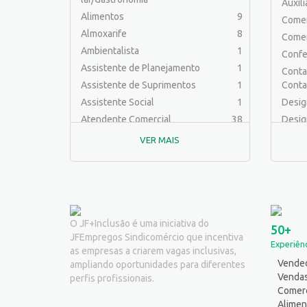
Auxil
Alimentos
9
Comer
Almoxarife
8
Comer
Ambientalista
1
Confe
Assistente de Planejamento
1
Contab
Assistente de Suprimentos
1
Conta
Assistente Social
1
Desig
Atendente Comercial
38
Desig
Auxiliar de Cozinha
7
Educa
VER MAIS
Auxiliar de Laboratório
2
Engen
Auxiliar de Manutenção Predial
2
Engenh
Auxiliar de Mecânica
1
Engen
Auxiliar de Operações
25
Engenh
Auxiliar de Produção
31
Engen
O JF+Inclusão é uma iniciativa do
50+
JFEmpregos Sindicomércio que incentiva
Auxiliar de Serviços
20
Ferra
Experiênc
as empresas a criarem vagas inclusivas,
Balconista
25
Logíst
Vended
ampliando oportunidades para diferentes
Barman
2
Mecân
Venda
perfis profissionais.
Cabeleireiro
1
Comerc
Outro
Alimen