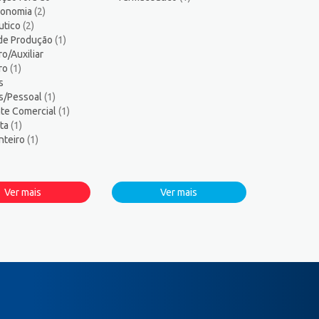
tronomia
(2)
utico
(2)
 de Produção
(1)
ro/Auxiliar
iro
(1)
s
s/Pessoal
(1)
te Comercial
(1)
sta
(1)
nteiro
(1)
Ver mais
Ver mais