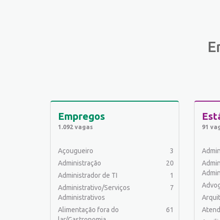
E
Empregos
Est
1.092 vagas
91 va
Açougueiro
3
Admin
Administração
20
Admin
Admin
Administrador de TI
1
Advo
Administrativo/Serviços
7
Administrativos
Arqui
Alimentação fora do
61
Atend
lar/Gastronomia