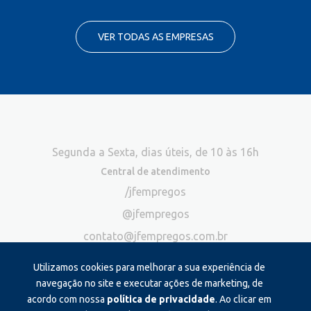
VER TODAS AS EMPRESAS
Segunda a Sexta, dias úteis, de 10 às 16h
Central de atendimento
/jfempregos
@jfempregos
contato@jfempregos.com.br
(32) 98415-3518*
Utilizamos cookies para melhorar a sua experiência de
Publicidade
navegação no site e executar ações de marketing, de
acordo com nossa
política de privacidade
. Ao clicar em
*Exclusivo para atendimento via chat. Não atendemos ligações neste