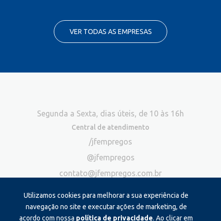
VER TODAS AS EMPRESAS
Segunda a Sexta, dias úteis, de 10 às 16h
Central de atendimento
/jfempregos
@jfempregos
contato@jfempregos.com.br
(32) 98415-3518*
Utilizamos cookies para melhorar a sua experiência de
Publicidade
navegação no site e executar ações de marketing, de
acordo com nossa
política de privacidade
. Ao clicar em
*Exclusivo para atendimento via chat. Não atendemos ligações neste