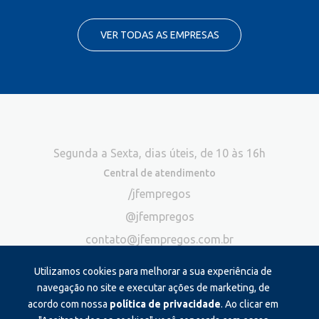
VER TODAS AS EMPRESAS
Segunda a Sexta, dias úteis, de 10 às 16h
Central de atendimento
/jfempregos
@jfempregos
contato@jfempregos.com.br
(32) 98415-3518*
Utilizamos cookies para melhorar a sua experiência de
Publicidade
navegação no site e executar ações de marketing, de
acordo com nossa
política de privacidade
. Ao clicar em
*Exclusivo para atendimento via chat. Não atendemos ligações neste