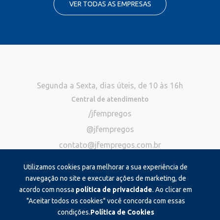
VER TODAS AS EMPRESAS
Segunda a Sexta, dias úteis, de 10 às 16h
Central de atendimento
/jfempregos
@jfempregos
contato@jfempregos.com.br
(32) 98415-3518*
Utilizamos cookies para melhorar a sua experiência de
Publicidade
navegação no site e executar ações de marketing, de
acordo com nossa
política de privacidade
. Ao clicar em
*Exclusivo para atendimento via chat. Não atendemos ligações neste
canal
"Aceitar todos os cookies" você concorda com essas
condições.
Política de Cookies
Produzido e administrado por: