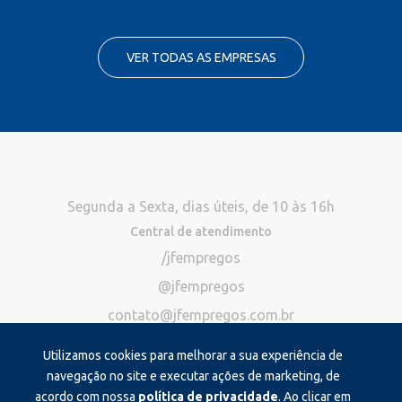
VER TODAS AS EMPRESAS
Segunda a Sexta, dias úteis, de 10 às 16h
Central de atendimento
/jfempregos
@jfempregos
contato@jfempregos.com.br
(32) 98415-3518*
Utilizamos cookies para melhorar a sua experiência de
Publicidade
navegação no site e executar ações de marketing, de
acordo com nossa
política de privacidade
. Ao clicar em
*Exclusivo para atendimento via chat. Não atendemos ligações neste