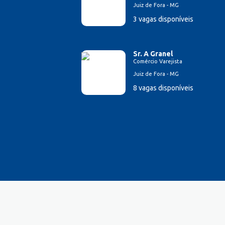
Juiz de Fora - MG
Farmacêutico
3 vagas disponíveis
Ferramenteiro
Financeiro/Auxiliar Financeiro
Fiscal de Caixa
Sr. A Granel
Fonoaudi
Comércio Varejista
Fotógrafo
Juiz de Fora - MG
Garagista
8 vagas disponíveis
Garçom
Gerente de Vendas
Gestão Hospitalar
Hotelaria
Jornalista
Lavador de Veículos
Logística
Manicure
Mecânico Automotivo
Mecânico industrial
Monitor de Recreação