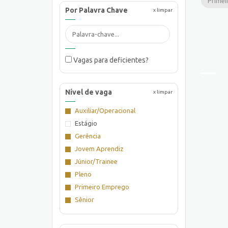
Primei
Por Palavra Chave
x limpar
Vagas para deficientes?
Nível de vaga
x limpar
Auxiliar/Operacional
Estágio
Gerência
Jovem Aprendiz
Júnior/Trainee
Pleno
Primeiro Emprego
Sênior
Supervisão/Coordenação
Técnico