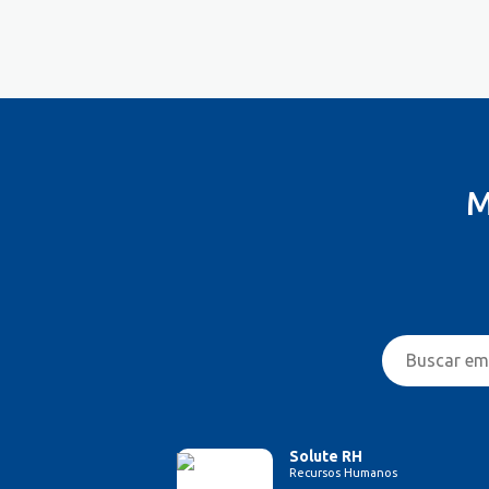
Controlador
Costureira/Costureiro Industrial
Cozinha/ Pizzaiolo
Cozinheiro
Cuidador de Crianças e Idosos
Desenvolvedor de Sistema
Designer de Interiores
M
Designer Gráfico
Educador Físico
Eletricista
Enfermeiro/Auxiliar de
Enfermagem
Engenharia (Outras)
Engenharia Civil
Engenharia Elétrica e Eletrônica
Engenharia Mecânica
Entregador/Motoboy
Solute RH
Recursos Humanos
Esteticista