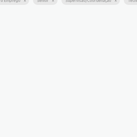
ro Emprego
Sênior
Supervisão/Coordenação
Técn