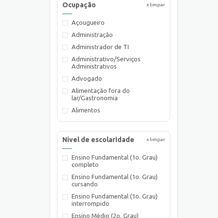
Ocupação
x limpar
Açougueiro
Administração
Administrador de TI
Administrativo/Serviços
Administrativos
Advogado
Alimentação fora do
lar/Gastronomia
Alimentos
Almoxarife
Ambientalista
Nível de escolaridade
x limpar
Arquiteto
Ensino Fundamental (1o. Grau)
Assistente de Planejamento
completo
Assistente Social
Ensino Fundamental (1o. Grau)
Atendente Comercial
cursando
Auxiliar de Cozinha
Ensino Fundamental (1o. Grau)
interrompido
Auxiliar de Laboratório
Ensino Médio (2o. Grau)