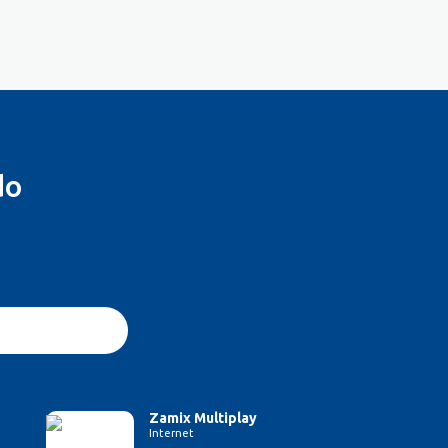
do
Zamix Multiplay
Internet