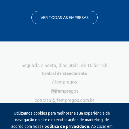
VER TODAS AS EMPRESAS
Segunda a Sexta, dias úteis, de 10 às 16h
Central de atendimento
/jfempregos
@jfempregos
contato@jfempregos.com.br
(32) 98415-3518*
Utilizamos cookies para melhorar a sua experiência de
Publicidade
navegação no site e executar ações de marketing, de
acordo com nossa
política de privacidade
. Ao clicar em
*Exclusivo para atendimento via chat. Não atendemos ligações neste