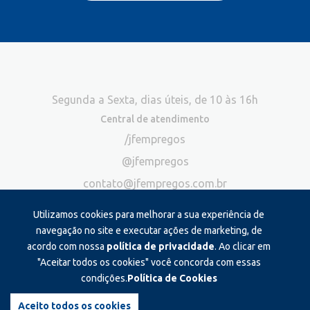
Segunda a Sexta, dias úteis, de 10 às 16h
Central de atendimento
/jfempregos
@jfempregos
contato@jfempregos.com.br
(32) 98415-3518*
Utilizamos cookies para melhorar a sua experiência de
Publicidade
navegação no site e executar ações de marketing, de
acordo com nossa
política de privacidade
. Ao clicar em
*Exclusivo para atendimento via chat. Não atendemos ligações neste
canal
"Aceitar todos os cookies" você concorda com essas
condições.
Política de Cookies
Produzido e administrado por:
Aceito todos os cookies