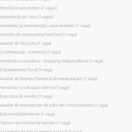
MecÂnico automotivo
(2 vagas)
operador(a) de caixa
(5 vagas)
Vendedor (a) manutenção- início imediato
(1 vaga)
Gerente de restaurante/ fast food
(1 vaga)
Auxiliar de depósito
(1 vaga)
Confeiteiro(a) - boleiro(a)
(1 vaga)
Vendedora consultiva - shopping independência
(1 vaga)
Departamento fiscal
(1 vaga)
Auxiliar de limpeza (farmácia de manipulação)
(1 vaga)
Vendedor ( a ) atuação interna
(1 vaga)
Executiva de vendas
(1 vaga)
Auxiliar de manutenção de pátio em concessionária
(1 vaga)
Balconista/atendente
(1 vaga)
Técnico em vistoria de imóveis
(1 vaga)
Assistente de departamento pessoal
(1 vaga)