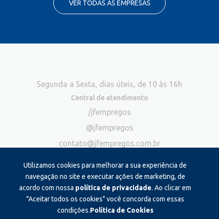
VER TODAS AS EMPRESAS
Segunda a Sexta, dias úteis, de 10 às 16h
Central de atendimento
/jfempregos
@jfempregos
contato@jfempregos.com.br
(32) 98415-3518*
Utilizamos cookies para melhorar a sua experiência de
Publicidade
navegação no site e executar ações de marketing, de
acordo com nossa
política de privacidade
. Ao clicar em
*Exclusivo para atendimento via chat. Não atendemos ligações neste
canal
"Aceitar todos os cookies" você concorda com essas
condições.
Política de Cookies
Produzido e administrado por: