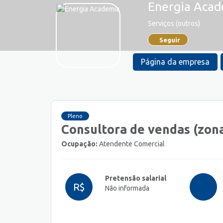
Energia Aca
Serviços (outros)
Seguir
Página da empresa
Pleno
Consultora de vendas (zon
Ocupação:
Atendente Comercial
Pretensão salarial
R$
Não informada