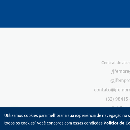
Central de at
/jfempr
@jfempr
contato@jfempr
(32) 98415
Publicid
Utilizamos cookies para melhorar a sua experiência de navegação no 
*Exclusivo para atendimento via chat. N
todos os cookies" você concorda com essas condições.
Política de C