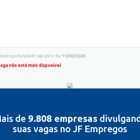
 essa oportunidade vão até o dia
11/06/2026
vaga não está mais disponível
ais de
9.808 empresas
divulgan
suas vagas no JF Empregos