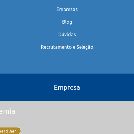
Empresas
Blog
Dúvidas
Recrutamento e Seleção
Empresa
demia
artilhar