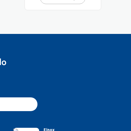
do
Einox