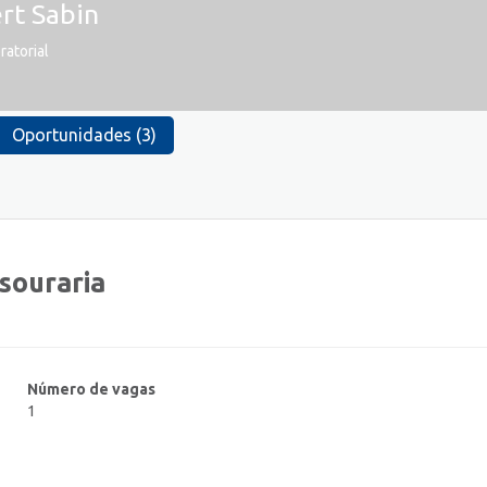
rt Sabin
ratorial
Oportunidades (3)
esouraria
Número de vagas
1