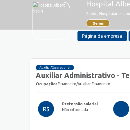
Hospital Albe
Saúde, Hospitalar e Labo
Seguir
Página da empresa
Auxiliar/Operacional
Auxiliar Administrativo - T
Ocupação:
Financeiro/Auxiliar Financeiro
Pretensão salarial
R$
Não informada