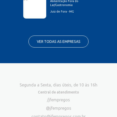
Alimentação Fora do
Lar/Gastronomia
Juiz de Fora - MG
VER TODAS AS EMPRESAS
Segunda a Sexta, dias úteis, de 10 às 16h
Central de atendimento
/jfempregos
@jfempregos
contato@jfempregos.com.br