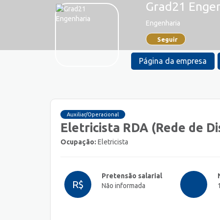
Grad21 Enge
Engenharia
Seguir
Página da empresa
Auxiliar/Operacional
Eletricista RDA (Rede de Di
Ocupação:
Eletricista
Pretensão salarial
R$
Não informada