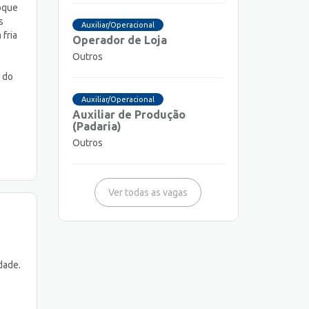
toque
s
Auxiliar/Operacional
fria
Operador de Loja
Outros
 do
Auxiliar/Operacional
Auxiliar de Produção
(Padaria)
Outros
Ver todas as vagas
dade.