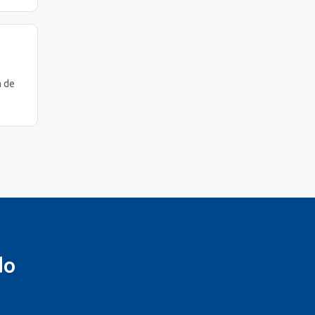
m de
do