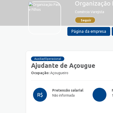
Organização P
Comércio Varejista
Seguir
Página da empresa
Auxiliar/Operacional
Ajudante de Açougue
Ocupação:
Açougueiro
Pretensão salarial
R$
Não informada