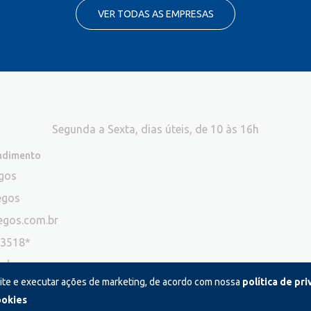
VER TODAS AS EMPRESAS
Segunda a Sexta, dias úteis, de 10 às 16h
endimento
egos
egos
egos.com.br
-3518*
ade
site e executar ações de marketing, de acordo com nossa
política de pr
ão atendemos ligações neste canal
ookies
©2026 JF Empregos. Todos os direitos reservados