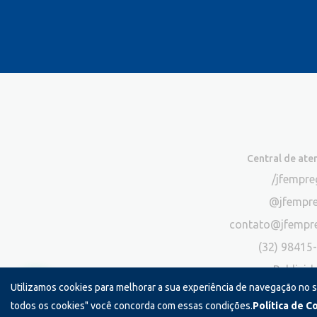
Central de at
/jfempr
@jfempr
contato@jfempr
(32) 98415
Publicid
Utilizamos cookies para melhorar a sua experiência de navegação no 
*Exclusivo para atendimento via chat. N
todos os cookies" você concorda com essas condições.
Política de C