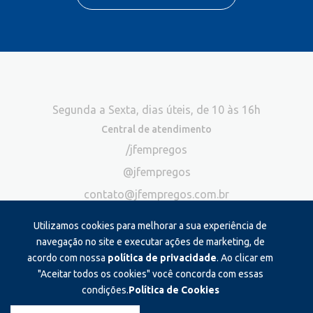
Segunda a Sexta, dias úteis, de 10 às 16h
Central de atendimento
/jfempregos
@jfempregos
contato@jfempregos.com.br
(32) 98415-3518*
Utilizamos cookies para melhorar a sua experiência de
Publicidade
navegação no site e executar ações de marketing, de
acordo com nossa
política de privacidade
. Ao clicar em
*Exclusivo para atendimento via chat. Não atendemos ligações neste
canal
"Aceitar todos os cookies" você concorda com essas
condições.
Política de Cookies
Produzido e administrado por: