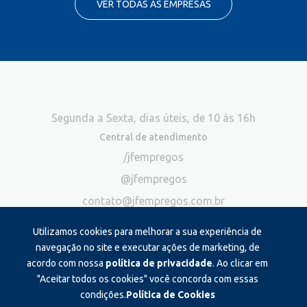
VER TODAS AS EMPRESAS
Segunda a Sexta, dias úteis, de 10 às 16h
Central de atendimento
/jfempregos
@jfempregos
contato@jfempregos.com.br
(32) 98415-3518*
Utilizamos cookies para melhorar a sua experiência de
Publicidade
navegação no site e executar ações de marketing, de
acordo com nossa
política de privacidade
. Ao clicar em
*Exclusivo para atendimento via chat. Não atendemos ligações neste
canal
"Aceitar todos os cookies" você concorda com essas
condições.
Política de Cookies
Produzido e administrado por: