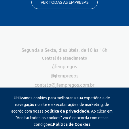
VER TODAS AS EMPRESAS
Segunda a Sexta, dias úteis, de 10 às 16h
Central de atendimento
/jfempregos
@jfempregos
contato@jfempregos.com.br
(32) 98415-3518*
Utilizamos cookies para melhorar a sua experiência de
Publicidade
navegação no site e executar ações de marketing, de
acordo com nossa
política de privacidade
. Ao clicar em
*Exclusivo para atendimento via chat. Não atendemos ligações neste
canal
"Aceitar todos os cookies" você concorda com essas
condições.
Política de Cookies
Produzido e administrado por: