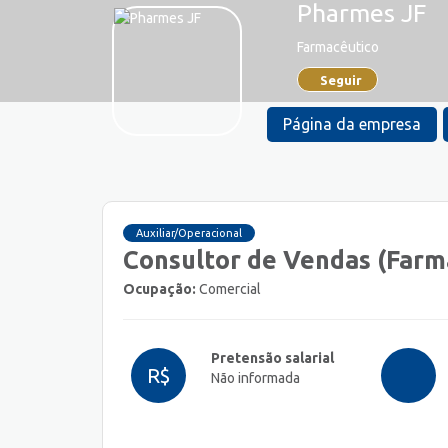
Pharmes JF
Farmacêutico
Seguir
Página da empresa
Auxiliar/Operacional
Consultor de Vendas (Farm
Ocupação:
Comercial
Pretensão salarial
R$
Não informada