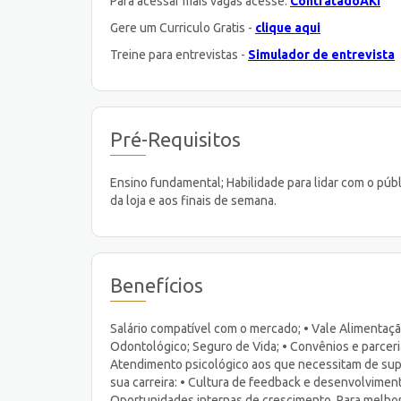
Para acessar mais vagas acesse:
ContratadoAKI
Gere um Curriculo Gratis -
clique aqui
Treine para entrevistas -
Simulador de entrevista
Pré-Requisitos
Ensino fundamental; Habilidade para lidar com o públ
da loja e aos finais de semana.
Benefícios
Salário compatível com o mercado; • Vale Alimentação
Odontológico; Seguro de Vida; • Convênios e parcer
Atendimento psicológico aos que necessitam de supo
sua carreira: • Cultura de feedback e desenvolvime
Oportunidades internas de crescimento. Para melhorar