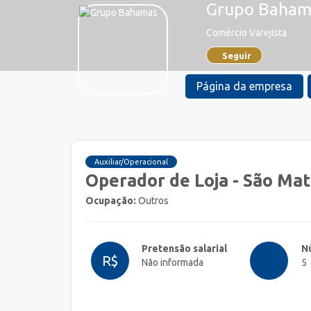
Grupo Baham
Comércio Varejista
Seguir
Página da empresa
Auxiliar/Operacional
Operador de Loja - São Ma
Ocupação:
Outros
Pretensão salarial
N
R$
Não informada
5