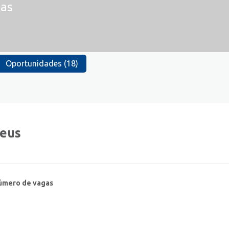
as
Oportunidades (18)
teus
úmero de vagas