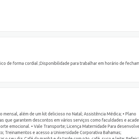
ico de forma cordial ;Disponibilidade para trabalhar em horário de fecha
 mensal, além de um kit delicioso no Natal; Assistência Médica; • Plano
ias que garantem descontos em vários serviços como faculdades e acade
rte emocional. • Vale Transporte; Licença Maternidade Para desenvolve
nto; Treinamentos e acesso a Universidade Corporativa Bahamas;
 o seu dia: Café da manhã e da tarde com pão, café, suco e leite; Refeiç