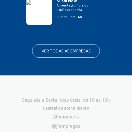
Sushi Now
Alimentação Fora do
Lar/Gastronomia
Juiz de Fora - MG
VER TODAS AS EMPRESAS
Segunda a Sexta, dias úteis, de 10 às 16h
Central de atendimento
/jfempregos
@jfempregos