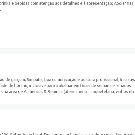
drinks e bebidas com atenção aos detalhes e à apresentação; Apoiar nas
.
o de garçom; Simpatia, boa comunicação e postura profissional; Iniciativ
ade de horário, inclusive para trabalhar em finais de semana e feriados
 na área de Alimentos & Bebidas (atendimento, coquetelaria, vinhos etc.
 VA); Refeição no local; Desconto em farmácias credenciadas; Seguro de