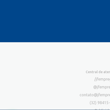
Central de at
/jfempr
@jfempr
contato@jfempr
(32) 98415