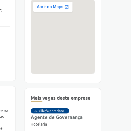
G
Mais vagas desta empresa
te na
Auxiliar/Operacional
das
Agente de Governança
Hotelaria
re