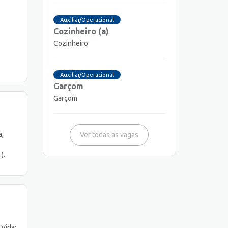
Auxiliar/Operacional
Cozinheiro (a)
Cozinheiro
Auxiliar/Operacional
Garçom
Garçom
a,
Ver todas as vagas
).
 Vida;