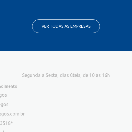
VER TODAS AS EMPRESAS
Segunda a Sexta, dias úteis, de 10 às 16h
endimento
egos
egos
egos.com.br
-3518*