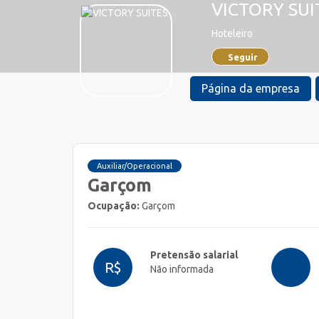
VICTORY SUI
Hoteleiro
Seguir
Página da empresa
Auxiliar/Operacional
Garçom
Ocupação:
Garçom
Pretensão salarial
R$
Não informada