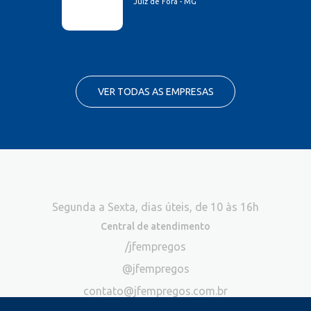
Juiz de Fora - MG
VER TODAS AS EMPRESAS
Segunda a Sexta, dias úteis, de 10 às 16h
Central de atendimento
/jfempregos
@jfempregos
contato@jfempregos.com.br