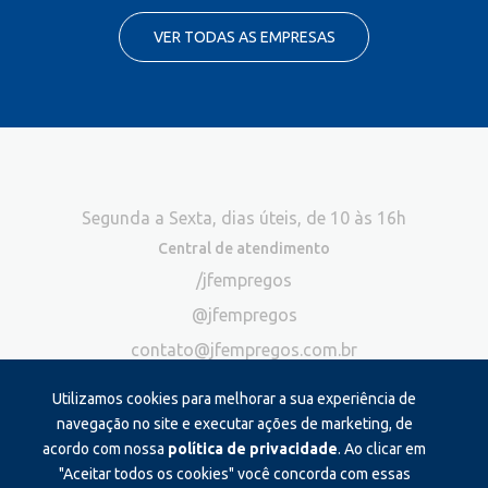
VER TODAS AS EMPRESAS
Segunda a Sexta, dias úteis, de 10 às 16h
Central de atendimento
/jfempregos
@jfempregos
contato@jfempregos.com.br
(32) 98415-3518*
Utilizamos cookies para melhorar a sua experiência de
Publicidade
navegação no site e executar ações de marketing, de
acordo com nossa
política de privacidade
. Ao clicar em
*Exclusivo para atendimento via chat. Não atendemos ligações neste
canal
"Aceitar todos os cookies" você concorda com essas