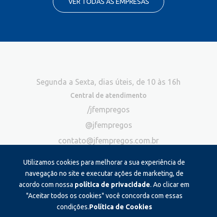
VER TODAS AS EMPRESAS
Segunda a Sexta, dias úteis, de 10 às 16h
Central de atendimento
/jfempregos
@jfempregos
contato@jfempregos.com.br
(32) 98415-3518*
Utilizamos cookies para melhorar a sua experiência de
Publicidade
navegação no site e executar ações de marketing, de
acordo com nossa
política de privacidade
. Ao clicar em
*Exclusivo para atendimento via chat. Não atendemos ligações neste
canal
"Aceitar todos os cookies" você concorda com essas
condições.
Política de Cookies
Produzido e administrado por: