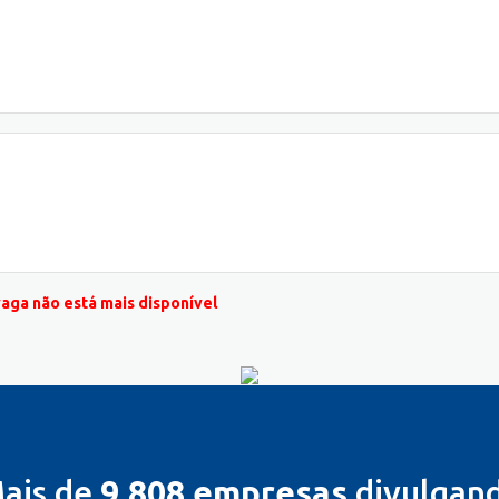
vaga não está mais disponível
ais de
9.808 empresas
divulgan