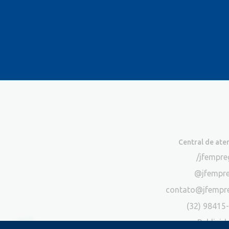
Central de at
/jfempr
@jfempr
contato@jfempr
(32) 98415
Publicid