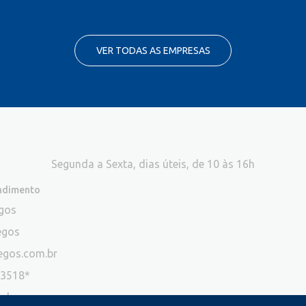
VER TODAS AS EMPRESAS
Segunda a Sexta, dias úteis, de 10 às 16h
endimento
egos
egos
egos.com.br
-3518*
ade