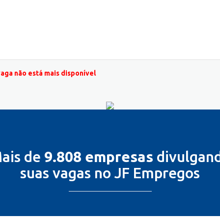
vaga não está mais disponível
ais de
9.808 empresas
divulgan
suas vagas no JF Empregos