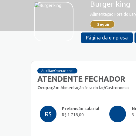
Burger king
Alimentação Fora do La
Seguir
Página da empresa
Auxiliar/Operacional
ATENDENTE FECHADOR
Ocupação:
Alimentação fora do lar/Gastronomia
Pretensão salarial
N
R$
R$ 1.718,00
3