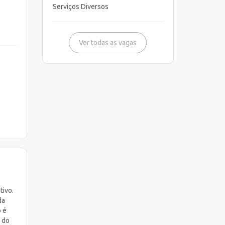
Serviços Diversos
Ver todas as vagas
tivo.
da
o é
e do