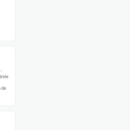
 -
trole
a de