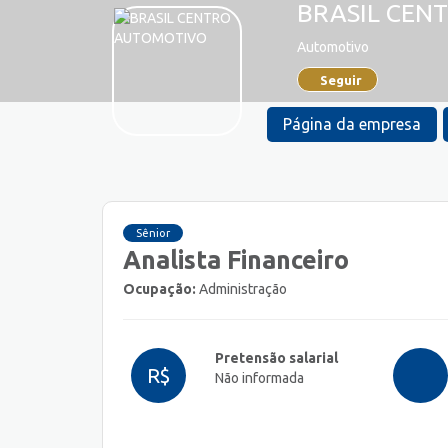
BRASIL CEN
Automotivo
Seguir
Página da empresa
Sênior
Analista Financeiro
Ocupação:
Administração
Pretensão salarial
R$
Não informada