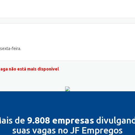
sexta-feira.
vaga não está mais disponível
ais de
9.808 empresas
divulgan
suas vagas no JF Empregos