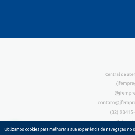
Central de at
/jfempr
@jfempr
contato@jfempr
(32) 98415
Publicid
Utilizamos cookies para melhorar a sua experiência de navegação no 
*Exclusivo para atendimento via chat. N