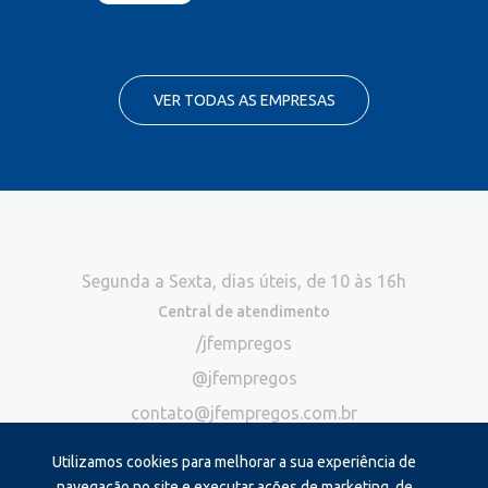
VER TODAS AS EMPRESAS
Segunda a Sexta, dias úteis, de 10 às 16h
Central de atendimento
/jfempregos
@jfempregos
contato@jfempregos.com.br
(32) 98415-3518*
Utilizamos cookies para melhorar a sua experiência de
Publicidade
navegação no site e executar ações de marketing, de