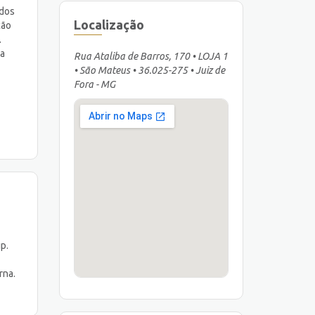
idos
Localização
ção
.
va
Rua Ataliba de Barros, 170 • LOJA 1
• São Mateus • 36.025-275 • Juiz de
Fora - MG
p.
rna.