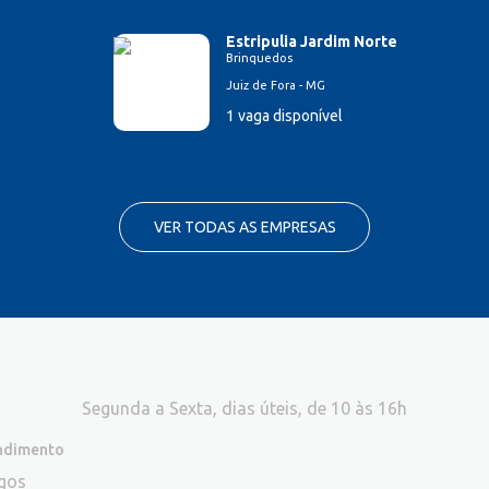
Estripulia Jardim Norte
Brinquedos
Juiz de Fora - MG
1 vaga disponível
VER TODAS AS EMPRESAS
Segunda a Sexta, dias úteis, de 10 às 16h
endimento
egos