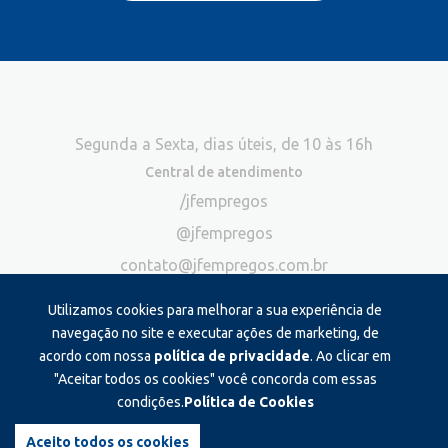
Segunda a Sexta, dias úteis, de 10 às 16h
Central de atendimento
/jfempregos
@jfempregos
contato@jfempregos.com.br
(32) 98415-3518*
Utilizamos cookies para melhorar a sua experiência de
Publicidade
navegação no site e executar ações de marketing, de
acordo com nossa
política de privacidade
. Ao clicar em
*Exclusivo para atendimento via chat. Não atendemos ligações neste
canal
"Aceitar todos os cookies" você concorda com essas
condições.
Política de Cookies
Produzido e administrado por:
Aceito todos os cookies