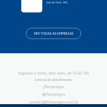
Juiz de Fora - MG
VER TODAS AS EMPRESAS
Segunda a Sexta, dias úteis, de 10 às 16h
Central de atendimento
/jfempregos
@jfempregos
contato@jfempregos.com.br