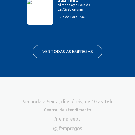
Sushi Now
Alimentação Fora do
Lar/Gastronomia
Juiz de Fora - MG
VER TODAS AS EMPRESAS
Segunda a Sexta, dias úteis, de 10 às 16h
Central de atendimento
/jfempregos
@jfempregos