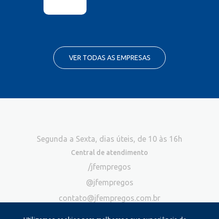
VER TODAS AS EMPRESAS
Segunda a Sexta, dias úteis, de 10 às 16h
Central de atendimento
/jfempregos
@jfempregos
contato@jfempregos.com.br
(32) 98415-3518*