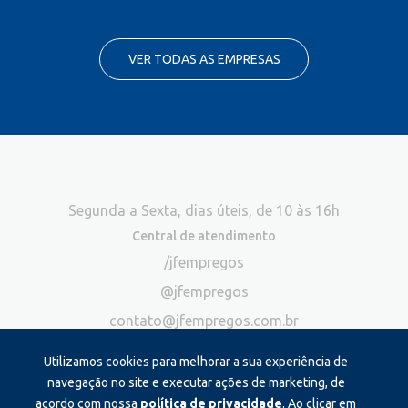
VER TODAS AS EMPRESAS
Segunda a Sexta, dias úteis, de 10 às 16h
Central de atendimento
/jfempregos
@jfempregos
contato@jfempregos.com.br
(32) 98415-3518*
Utilizamos cookies para melhorar a sua experiência de
Publicidade
navegação no site e executar ações de marketing, de
acordo com nossa
política de privacidade
. Ao clicar em
*Exclusivo para atendimento via chat. Não atendemos ligações neste