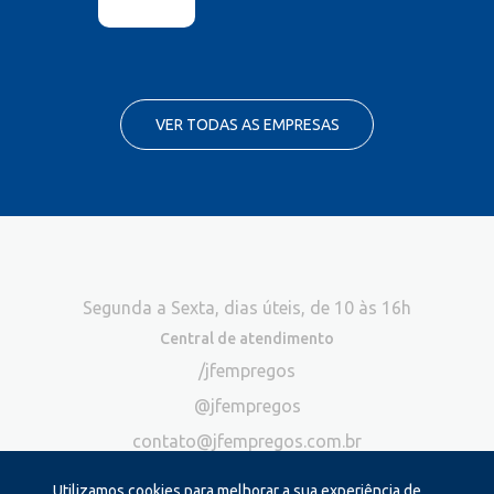
VER TODAS AS EMPRESAS
Segunda a Sexta, dias úteis, de 10 às 16h
Central de atendimento
/jfempregos
@jfempregos
contato@jfempregos.com.br
(32) 98415-3518*
Utilizamos cookies para melhorar a sua experiência de