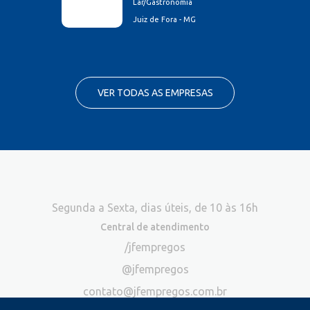
Lar/Gastronomia
Juiz de Fora - MG
VER TODAS AS EMPRESAS
Segunda a Sexta, dias úteis, de 10 às 16h
Central de atendimento
/jfempregos
@jfempregos
contato@jfempregos.com.br