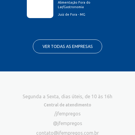
Alimentação Fora do
Lar/Gastronomia
Juiz de Fora - MG
VER TODAS AS EMPRESAS
Segunda a Sexta, dias úteis, de 10 às 16h
Central de atendimento
/jfempregos
@jfempregos
contato@jfempregos.com.br