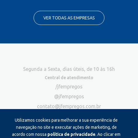
VER TODAS AS EMPRESAS
Segunda a Sexta, dias úteis, de 10 às 16h
Central de atendimento
/jfempregos
@jfempregos
contato@jfempregos.com.br
(32) 98415-3518*
Utilizamos cookies para melhorar a sua experiência de
Publicidade
navegação no site e executar ações de marketing, de
acordo com nossa
política de privacidade
. Ao clicar em
*Exclusivo para atendimento via chat. Não atendemos ligações neste