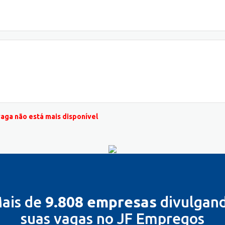
vaga não está mais disponível
ais de
9.808 empresas
divulgan
suas vagas no JF Empregos