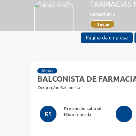
FARMACIAS 
Farmacêutico
Seguir
Página da empresa
Técnico
BALCONISTA DE FARMACI
Ocupação:
Balconista
Pretensão salarial
R$
Não informada