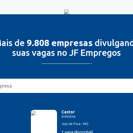
ais de
9.808 empresas
divulgan
suas vagas no JF Empregos
Castor
Indústria
Juiz de Fora - MG
1 vaga disponível