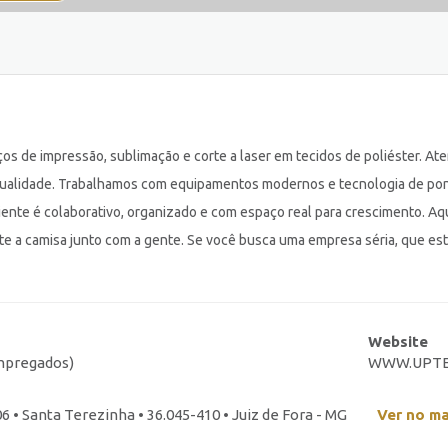
ços de impressão, sublimação e corte a laser em tecidos de poliéster. 
qualidade. Trabalhamos com equipamentos modernos e tecnologia de ponta
nte é colaborativo, organizado e com espaço real para crescimento. Aqu
e a camisa junto com a gente. Se você busca uma empresa séria, que es
Website
empregados)
WWW.UPTE
6 • Santa Terezinha • 36.045-410 • Juiz de Fora - MG
Ver no m