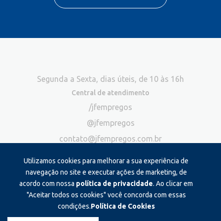
Segunda a Sexta, dias úteis, de 10 às 16h
Central de atendimento
/jfempregos
@jfempregos
contato@jfempregos.com.br
(32) 98415-3518*
Utilizamos cookies para melhorar a sua experiência de
Publicidade
navegação no site e executar ações de marketing, de
acordo com nossa
política de privacidade
. Ao clicar em
*Exclusivo para atendimento via chat. Não atendemos ligações neste
canal
"Aceitar todos os cookies" você concorda com essas
condições.
Política de Cookies
Produzido e administrado por: