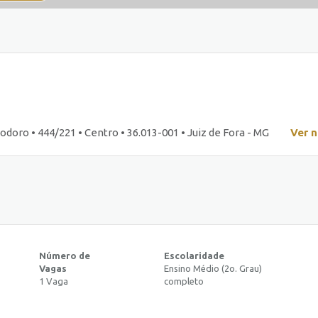
oro • 444/221 • Centro • 36.013-001 • Juiz de Fora - MG
Ver 
Número de
Escolaridade
Vagas
Ensino Médio (2o. Grau)
1 Vaga
completo