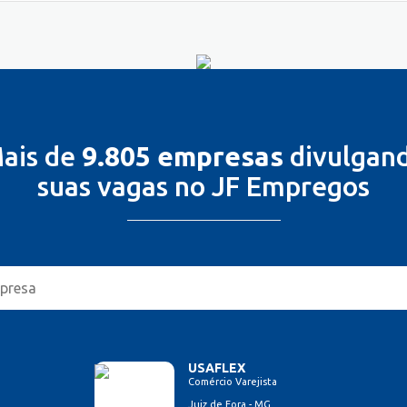
ais de
9.805 empresas
divulgan
suas vagas no JF Empregos
USAFLEX
Comércio Varejista
Juiz de Fora - MG