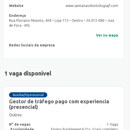
Website
www.santanaodontologiajf.com
Endereço
Rua Floriano Peixoto, 438 • Loja 115 • Centro • 36.013-080 • Juiz
de Fora - MG
Ver no mapa
Redes Sociais da empresa
1 vaga disponível
Auxiliar/Operacional
Gestor de tráfego pago com experiencia
(presencial)
Outros
N° de vagas
1 Vaga
Escolaridade
Ensino Fundamental (1o. Grau) completo