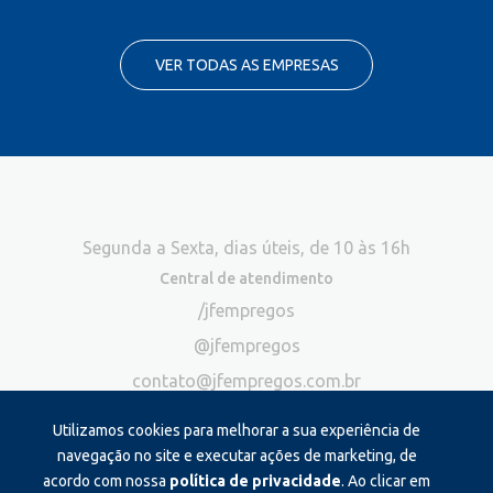
VER TODAS AS EMPRESAS
Segunda a Sexta, dias úteis, de 10 às 16h
Central de atendimento
/jfempregos
@jfempregos
contato@jfempregos.com.br
(32) 98415-3518*
Utilizamos cookies para melhorar a sua experiência de
Publicidade
navegação no site e executar ações de marketing, de
acordo com nossa
política de privacidade
. Ao clicar em
*Exclusivo para atendimento via chat. Não atendemos ligações neste