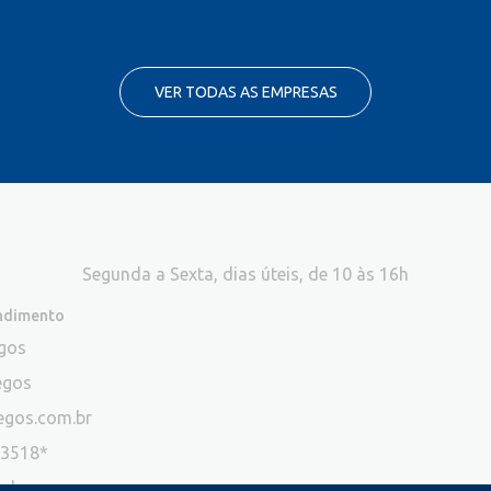
VER TODAS AS EMPRESAS
Segunda a Sexta, dias úteis, de 10 às 16h
endimento
egos
egos
egos.com.br
-3518*
ade