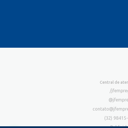
Central de at
/jfempr
@jfempr
contato@jfempr
(32) 98415
Publicid