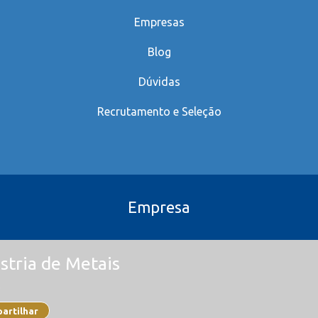
Empresas
Blog
Dúvidas
Recrutamento e Seleção
Empresa
stria de Metais
o
artilhar